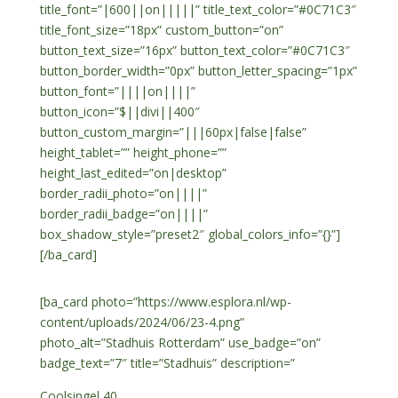
title_font=”|600||on|||||” title_text_color=”#0C71C3″
title_font_size=”18px” custom_button=”on”
button_text_size=”16px” button_text_color=”#0C71C3″
button_border_width=”0px” button_letter_spacing=”1px”
button_font=”||||on||||”
button_icon=”$||divi||400″
button_custom_margin=”|||60px|false|false”
height_tablet=”” height_phone=””
height_last_edited=”on|desktop”
border_radii_photo=”on||||”
border_radii_badge=”on||||”
box_shadow_style=”preset2″ global_colors_info=”{}”]
[/ba_card]
[ba_card photo=”https://www.esplora.nl/wp-
content/uploads/2024/06/23-4.png”
photo_alt=”Stadhuis Rotterdam” use_badge=”on”
badge_text=”7″ title=”Stadhuis” description=”
Coolsingel 40