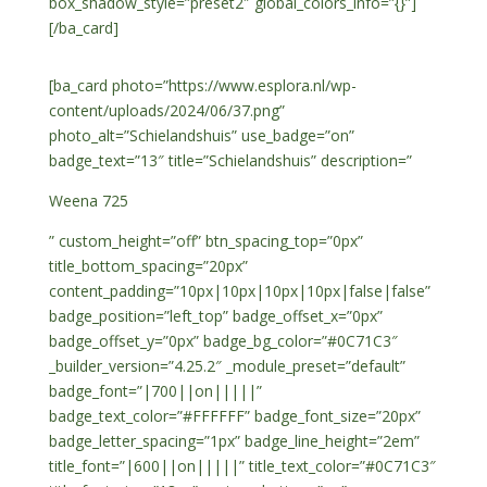
box_shadow_style=”preset2″ global_colors_info=”{}”]
[/ba_card]
[ba_card photo=”https://www.esplora.nl/wp-
content/uploads/2024/06/37.png”
photo_alt=”Schielandshuis” use_badge=”on”
badge_text=”13″ title=”Schielandshuis” description=”
Weena 725
” custom_height=”off” btn_spacing_top=”0px”
title_bottom_spacing=”20px”
content_padding=”10px|10px|10px|10px|false|false”
badge_position=”left_top” badge_offset_x=”0px”
badge_offset_y=”0px” badge_bg_color=”#0C71C3″
_builder_version=”4.25.2″ _module_preset=”default”
badge_font=”|700||on|||||”
badge_text_color=”#FFFFFF” badge_font_size=”20px”
badge_letter_spacing=”1px” badge_line_height=”2em”
title_font=”|600||on|||||” title_text_color=”#0C71C3″