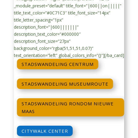
_module_preset=”default” title_font=”|600||on|||||”
title_text_color=”#0C71C3″ title_font_size=”14px”
title_letter_spacing=”1px”
description_font=”|600|||||||”
description_text_color=”#000000″
description_font_size=”27px”
background_color=”rgba(51,51,51,0.07)”
text_orientation=”left” global_colors_info=”{}”][/ba_card]
STADSWANDELING CENTRUM
STADSWANDELING MUSEUMROUTE
STADSWANDELING RONDOM NIEUWE
MAAS
CITYWALK CENTER