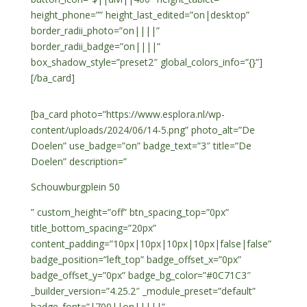
height_phone=”” height_last_edited=”on|desktop”
border_radii_photo=”on||||”
border_radii_badge=”on||||”
box_shadow_style=”preset2″ global_colors_info=”{}”]
[/ba_card]
[ba_card photo=”https://www.esplora.nl/wp-
content/uploads/2024/06/14-5.png” photo_alt=”De
Doelen” use_badge=”on” badge_text=”3″ title=”De
Doelen” description=”
Schouwburgplein 50
” custom_height=”off” btn_spacing_top=”0px”
title_bottom_spacing=”20px”
content_padding=”10px|10px|10px|10px|false|false”
badge_position=”left_top” badge_offset_x=”0px”
badge_offset_y=”0px” badge_bg_color=”#0C71C3″
_builder_version=”4.25.2″ _module_preset=”default”
badge_font=”|700||on|||||”