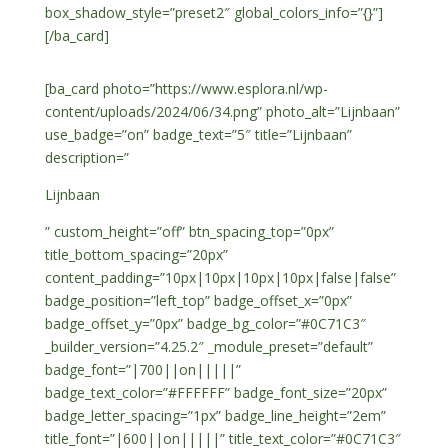
box_shadow_style=”preset2″ global_colors_info=”{}”]
[/ba_card]
[ba_card photo=”https://www.esplora.nl/wp-
content/uploads/2024/06/34.png” photo_alt=”Lijnbaan”
use_badge=”on” badge_text=”5″ title=”Lijnbaan”
description=”
Lijnbaan
” custom_height=”off” btn_spacing_top=”0px”
title_bottom_spacing=”20px”
content_padding=”10px|10px|10px|10px|false|false”
badge_position=”left_top” badge_offset_x=”0px”
badge_offset_y=”0px” badge_bg_color=”#0C71C3″
_builder_version=”4.25.2″ _module_preset=”default”
badge_font=”|700||on|||||”
badge_text_color=”#FFFFFF” badge_font_size=”20px”
badge_letter_spacing=”1px” badge_line_height=”2em”
title_font=”|600||on|||||” title_text_color=”#0C71C3″