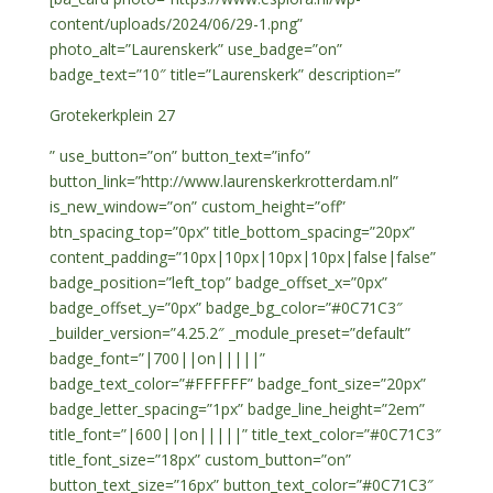
content/uploads/2024/06/29-1.png”
photo_alt=”Laurenskerk” use_badge=”on”
badge_text=”10″ title=”Laurenskerk” description=”
Grotekerkplein 27
” use_button=”on” button_text=”info”
button_link=”http://www.laurenskerkrotterdam.nl”
is_new_window=”on” custom_height=”off”
btn_spacing_top=”0px” title_bottom_spacing=”20px”
content_padding=”10px|10px|10px|10px|false|false”
badge_position=”left_top” badge_offset_x=”0px”
badge_offset_y=”0px” badge_bg_color=”#0C71C3″
_builder_version=”4.25.2″ _module_preset=”default”
badge_font=”|700||on|||||”
badge_text_color=”#FFFFFF” badge_font_size=”20px”
badge_letter_spacing=”1px” badge_line_height=”2em”
title_font=”|600||on|||||” title_text_color=”#0C71C3″
title_font_size=”18px” custom_button=”on”
button_text_size=”16px” button_text_color=”#0C71C3″