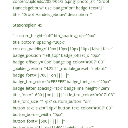
content/uploads/2024/06/3-5.png” photo_alt=”Groot
Handelsgebouw” use_badge=”on” badge_text=”2″
title=”Groot Handelsgebouw” description=”
Stationsplein 45
” custom_height=”off” btn_spacing_top=”0px”
title_bottom_spacing=”20px”
content_padding=”10px|10px|10px|10px|false|false”
badge_position=”left_top” badge_offset_x=”0px”
badge_offset_y=”0px” badge_bg_color=”#0C71C3″
_builder_version=”4.25.2″ _module_preset=”default”
badge_font=”|700||on|||||”
badge_text_color=”#FFFFFF” badge_font_size=”20px”
badge_letter_spacing=”1px” badge_line_height=”2em”
title_font=”|600||on|||||” title_text_color=”#0C71C3″
title_font_size=”17px” custom_button=”on”
button_text_size=”16px” button_text_color=”#0C71C3″
button_border_width=”0px”
button_font=”|600|||||||”
button_icon=”$||divi||400″ height_tablet=””