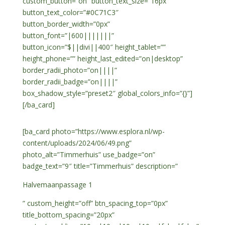
custom_button=”on” button_text_size=”16px”
button_text_color=”#0C71C3″
button_border_width=”0px”
button_font=”|600|||||||”
button_icon=”$||divi||400″ height_tablet=””
height_phone=”” height_last_edited=”on|desktop”
border_radii_photo=”on||||”
border_radii_badge=”on||||”
box_shadow_style=”preset2″ global_colors_info=”{}”]
[/ba_card]
[ba_card photo=”https://www.esplora.nl/wp-
content/uploads/2024/06/49.png”
photo_alt=”Timmerhuis” use_badge=”on”
badge_text=”9″ title=”Timmerhuis” description=”
Halvemaanpassage 1
” custom_height=”off” btn_spacing_top=”0px”
title_bottom_spacing=”20px”