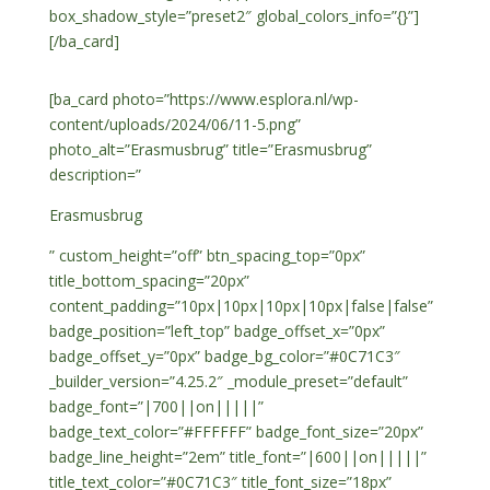
box_shadow_style=”preset2″ global_colors_info=”{}”]
[/ba_card]
[ba_card photo=”https://www.esplora.nl/wp-
content/uploads/2024/06/11-5.png”
photo_alt=”Erasmusbrug” title=”Erasmusbrug”
description=”
Erasmusbrug
” custom_height=”off” btn_spacing_top=”0px”
title_bottom_spacing=”20px”
content_padding=”10px|10px|10px|10px|false|false”
badge_position=”left_top” badge_offset_x=”0px”
badge_offset_y=”0px” badge_bg_color=”#0C71C3″
_builder_version=”4.25.2″ _module_preset=”default”
badge_font=”|700||on|||||”
badge_text_color=”#FFFFFF” badge_font_size=”20px”
badge_line_height=”2em” title_font=”|600||on|||||”
title_text_color=”#0C71C3″ title_font_size=”18px”